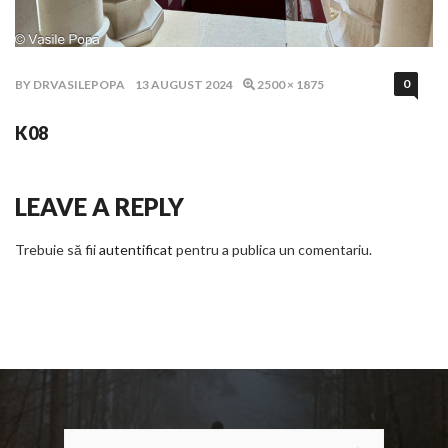
PUBLISHED ON :
0
BY
DRVASILEPOPA
13 AUGUST 2024
2500 × 1875
K08
LEAVE A REPLY
Trebuie să fii
autentificat
pentru a publica un comentariu.