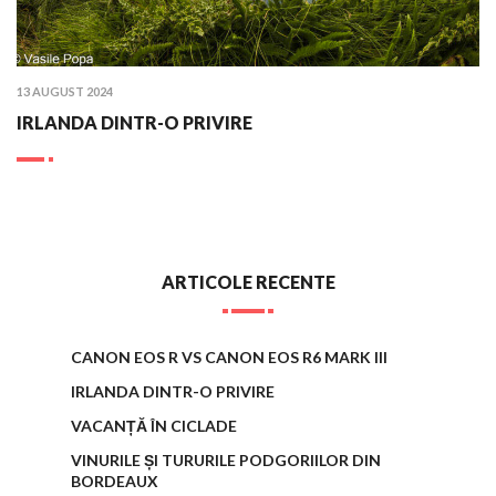
PUBLISHED
13 AUGUST 2024
ON
IRLANDA DINTR-O PRIVIRE
:
ARTICOLE RECENTE
CANON EOS R VS CANON EOS R6 MARK III
IRLANDA DINTR-O PRIVIRE
VACANȚĂ ÎN CICLADE
VINURILE ȘI TURURILE PODGORIILOR DIN
BORDEAUX