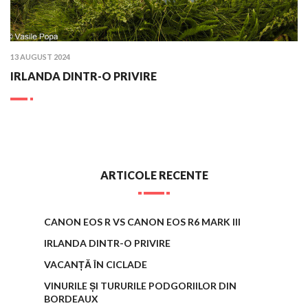
PUBLISHED
13 AUGUST 2024
ON
IRLANDA DINTR-O PRIVIRE
:
ARTICOLE RECENTE
CANON EOS R VS CANON EOS R6 MARK III
IRLANDA DINTR-O PRIVIRE
VACANȚĂ ÎN CICLADE
VINURILE ȘI TURURILE PODGORIILOR DIN
BORDEAUX